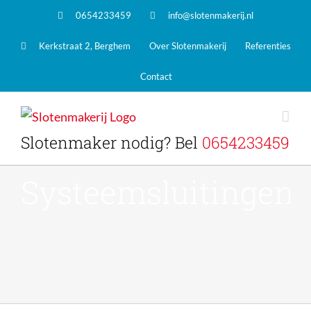
0654233459
info@slotenmakerij.nl
Kerkstraat 2, Berghem
Over Slotenmakerij
Referenties
Contact
Slotenmaker nodig? Bel
0654233459
Systeemsluitingen