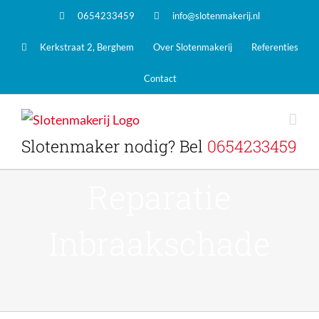
0654233459
info@slotenmakerij.nl
Kerkstraat 2, Berghem
Over Slotenmakerij
Referenties
Contact
Slotenmaker nodig? Bel
0654233459
Reparatie
Inbraakschade